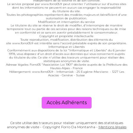
indépendant de sa volonté et de son contrôle.
Le service proposé par www.forro05.fr peut orienter l'utilisateur sur d'autres sites
dont les informations ne peuvent en aucun cas engager la responsabilité
du titulaire du site.
Toutes les photographies représentent des modèles majeurs et bénéficient d'une
autorisation de publication.
Modification et interruption du service
Le titulaire du site se réserve le droit de modifier, d'interrompre de manière
temporaire tout ou partie de ces services pour des raisons techniques ou de mise
en conformité et ce sans en avertir préalablement le consommateur.
Copyright et propriété intellectuelle
Toute reproduction, modification, distribution des éléments du
site www.forro05.fr est interdite sans l'accord préalable exprès de son propriétaire.
Informatique et Libertés
Conformément aux dispositions de la loi "Informatique et Libertés" du 6 janvier
1978, vous disposez d'un droit d'accès aux données qui vous concernent auprès
du titulaire du site. Ce site n'utilise des traceurs uniquement pour réaliser des
statistiques anonymes de visite.
Adresse légales: Forro05 "Association Loi 1901" déclarée auprès de la Préfecture des
Hautes-Alpes - France
Hébergement:
www.forro05.fr -
Infomaniak - 25 Eugène-Marziano - 1227 Les
Acacias - Genève - Suisse
Accès Adhérents
Ce site utilise des traceurs pour réaliser uniquement des statistiques
anonymes de visite - Copyright Forro Da Montanha -
Mentions légales